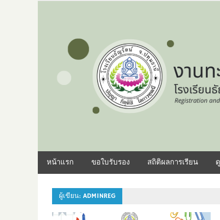
Skip
to
content
งานทะเบียน – วัดผล โ
หน้าแรก
ขอใบรับรอง
สถิติผลการเรียน
ด
ผู้เขียน:
ADMINREG